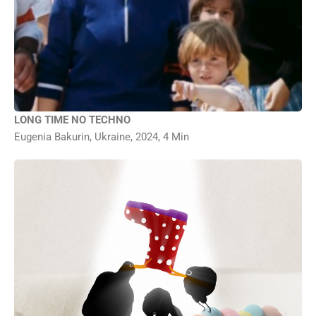
die mit Stofftieren spielen und so tun, als seien es echte Haustiere. Dies war Teil eines
sowjetischen Fernsehprogramms für Kinder in den 1970er und 1980er Jahren. Das
Material stammt aus dem Archiv des Odesa Film Studios.
LONG TIME NO TECHNO
Eugenia Bakurin, Ukraine, 2024, 4 Min
In einer kleinen Gemeinschaft, die auf Vogelkot aufgebaut ist, löst ein mysteriöses
Objekt eine Revolution aus – Fortschritt hat einen überraschenden Preis.
Deutschlandpremiere