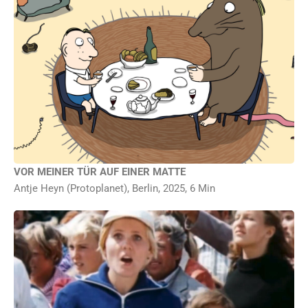
Eine riesige freche Ratte ist bei unserem Protagonisten eingezogen. Sie pfeift zur
Musik im Radio mit, hockt im Kühlschrank, planscht in der Wanne und ist einfach
überall – laut, nervig, voller Leben. Als sie plötzlich verschwindet, wird ihm klar: Es war
noch nie so ruhig in der Wohnung – und so leer.
VOR MEINER TÜR AUF EINER MATTE
Antje Heyn (Protoplanet), Berlin, 2025, 6 Min
Kinder, die zusammen Musik machen, Familien, die Kettenkarussell fahren. Eine
Gruppe an Arbeitenden am Fließband, die dabei rhythmisch tanzt. Und Menschen,