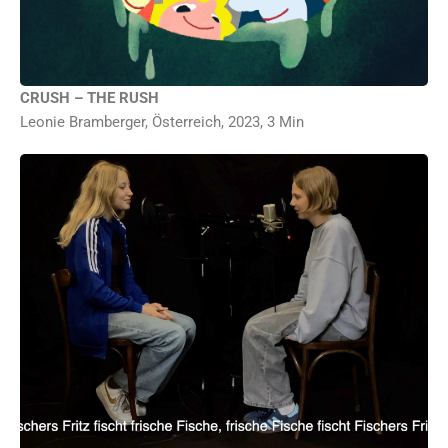
CRUSH – THE RUSH
Leonie Bramberger, Österreich, 2023, 3 Min
Der Flugplatzspatz, der auf dem Flugblatt Platz nimmt, oder die Ziege, die auf der
Bank singt – 7 Zungenbrecher aus 6 Ländern und Sprachen – Deutsch, Arabisch,
Persisch, Italienisch, Russisch & Vietnamesisch – bringen eine 6. Klasse der Tesla-
Schule Berlin zum Lachen und verheddern ihre Zungen. Ein humorvoller Film über
Sprachvielfalt, Kreativität und die Freude am spielerischen Stolpern über Worte. Ein
Projekt von bilderbewegen e.V.
Weltpremiere