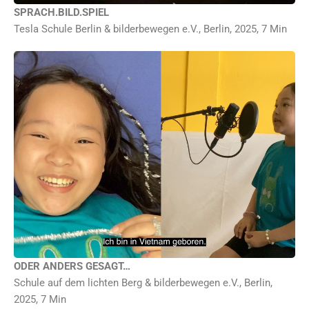
SPRACH.BILD.SPIEL
Tesla Schule Berlin & bilderbewegen e.V., Berlin, 2025, 7 Min
Grundschulkinder in Berlin-Lichtenberg entdecken in 5 Sprachen Sprichwörter rund
um Wahrheit und Lüge. Mit viel Fantasie erschaffen sie dazu kleine Trickfilme in
Silhouetten- & Legetechnik und sprechen die Weisheiten im Studio in ihren
Muttersprachen selbst ein. Der Film verbindet ihre kreative Arbeit mit den
entstandenen Animationen – eine bunte Reise durch Kulturen, Sprachen und kreative
Perspektiven der Kinder. Ein Projekt von bilderbewegen e.V.
Weltpremiere
ODER ANDERS GESAGT…
Schule auf dem lichten Berg & bilderbewegen e.V., Berlin,
2025, 7 Min