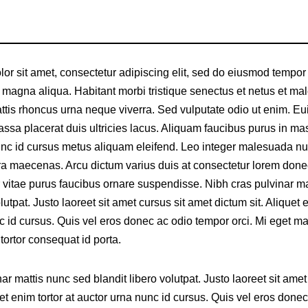
or sit amet, consectetur adipiscing elit, sed do eiusmod tempor 
e magna aliqua. Habitant morbi tristique senectus et netus et m
tis rhoncus urna neque viverra. Sed vulputate odio ut enim. Eu
ssa placerat duis ultricies lacus. Aliquam faucibus purus in m
unc id cursus metus aliquam eleifend. Leo integer malesuada nu
a maecenas. Arcu dictum varius duis at consectetur lorem don
r vitae purus faucibus ornare suspendisse. Nibh cras pulvinar m
lutpat. Justo laoreet sit amet cursus sit amet dictum sit. Aliquet e
c id cursus. Quis vel eros donec ac odio tempor orci. Mi eget ma
 tortor consequat id porta.
ar mattis nunc sed blandit libero volutpat. Justo laoreet sit amet
uet enim tortor at auctor urna nunc id cursus. Quis vel eros done