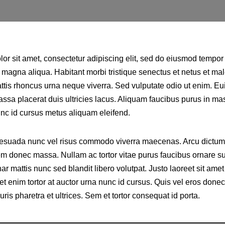
or sit amet, consectetur adipiscing elit, sed do eiusmod tempor 
e magna aliqua. Habitant morbi tristique senectus et netus et m
tis rhoncus urna neque viverra. Sed vulputate odio ut enim. Eu
ssa placerat duis ultricies lacus. Aliquam faucibus purus in m
unc id cursus metus aliquam eleifend.
esuada nunc vel risus commodo viverra maecenas. Arcu dictum 
em donec massa. Nullam ac tortor vitae purus faucibus ornare s
ar mattis nunc sed blandit libero volutpat. Justo laoreet sit amet
uet enim tortor at auctor urna nunc id cursus. Quis vel eros done
uris pharetra et ultrices. Sem et tortor consequat id porta.