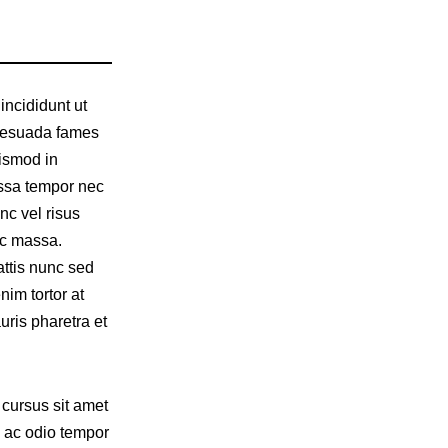
incididunt ut
alesuada fames
ismod in
assa tempor nec
nc vel risus
ec massa.
attis nunc sed
nim tortor at
uris pharetra et
 cursus sit amet
c ac odio tempor