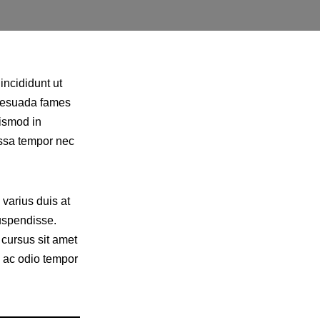
incididunt ut
alesuada fames
ismod in
assa tempor nec
varius duis at
uspendisse.
 cursus sit amet
c ac odio tempor