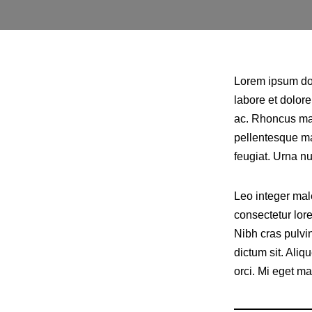
Lorem ipsum dol
labore et dolor
ac. Rhoncus mat
pellentesque ma
feugiat. Urna n
Leo integer mal
consectetur lor
Nibh cras pulvin
dictum sit. Aliq
orci. Mi eget ma