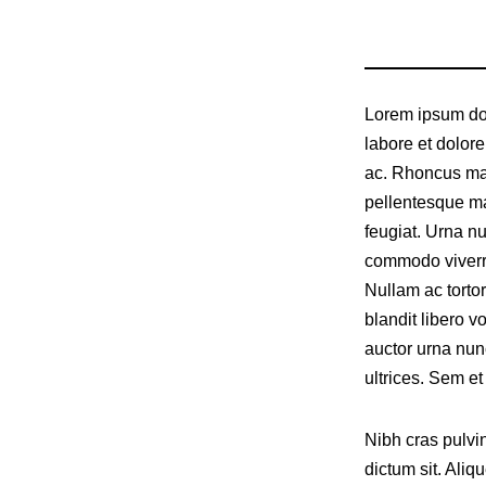
Lorem ipsum dol
labore et dolor
ac. Rhoncus mat
pellentesque ma
feugiat. Urna n
commodo viverr
Nullam ac torto
blandit libero vo
auctor urna nun
ultrices. Sem et
Nibh cras pulvin
dictum sit. Aliq